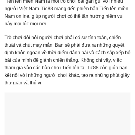
Tiến lên miền Nam là một trò chơi bài gần gũi với nhiều
người Việt Nam. Tic88 mang đến phiên bản Tiến lên miền
Nam online, giúp người chơi có thể tận hưởng niềm vui
này mọi lúc mọi nơi.
Trò chơi đòi hỏi người chơi phải có sự tính toán, chiến
thuật và chút may mắn. Bạn sẽ phải đưa ra những quyết
định khôn ngoan về thời điểm đánh bài và cách sắp xếp bộ
bài của mình để giành chiến thắng. Không chỉ vậy, việc
tham gia vào các bàn chơi Tiến lên tại Tic88 còn giúp bạn
kết nối với những người chơi khác, tạo ra những phút giây
thư giãn và thú vị.