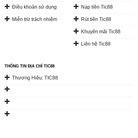
Điều khoản sử dụng
Nạp tiền Tic88
Miễn trừ trách nhiệm
Rút tiền Tic88
Khuyến mãi Tic88
Liên hệ Tic88
THÔNG TIN ĐỊA CHỈ TIC88
Thương Hiệu: TIC88