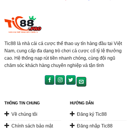
Tic88 là nhà cái cá cược thể thao uy tín hàng đầu tại Việt
Nam, cung cấp đa dạng trò chơi cá cược cố tỷ lệ thưởng
cao. Hệ thống nạp rút tiền nhanh chóng, cùng đội ngũ
chăm sóc khách hàng chuyên nghiệp và tận tình
THÔNG TIN CHUNG
HƯỚNG DẪN
Về chúng tôi
Đăng ký Tic88
Chính sách bảo mật
Đăng nhập Tic88