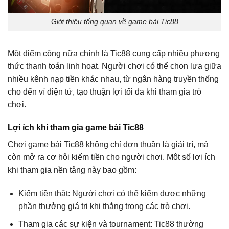
Giới thiệu tổng quan về game bài Tic88
Một điểm cộng nữa chính là Tic88 cung cấp nhiều phương
thức thanh toán linh hoạt. Người chơi có thể chọn lựa giữa
nhiều kênh nạp tiền khác nhau, từ ngân hàng truyền thống
cho đến ví điện tử, tạo thuận lợi tối đa khi tham gia trò
chơi.
Lợi ích khi tham gia game bài Tic88
Chơi game bài Tic88 không chỉ đơn thuần là giải trí, mà
còn mở ra cơ hội kiếm tiền cho người chơi. Một số lợi ích
khi tham gia nền tảng này bao gồm:
Kiếm tiền thật: Người chơi có thể kiếm được những
phần thưởng giá trị khi thắng trong các trò chơi.
Tham gia các sự kiện và tournament: Tic88 thường