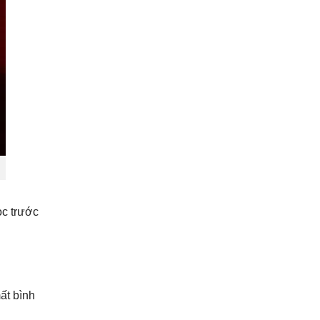
ọc trước
ất bình