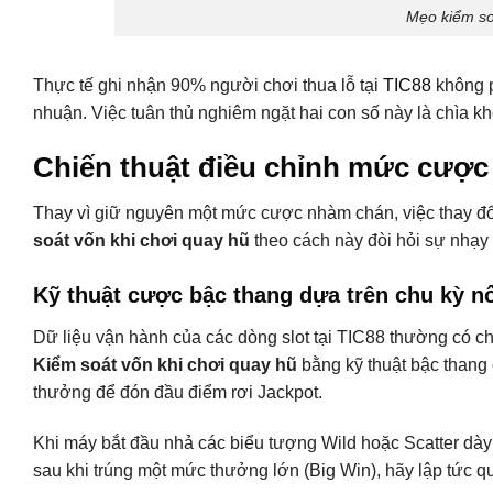
Mẹo kiểm so
Thực tế ghi nhận 90% người chơi thua lỗ tại
TIC88
không p
nhuận. Việc tuân thủ nghiêm ngặt hai con số này là chìa k
Chiến thuật điều chỉnh mức cược
Thay vì giữ nguyên một mức cược nhàm chán, việc thay đổi 
soát vốn khi chơi quay hũ
theo cách này đòi hỏi sự nhạy 
Kỹ thuật cược bậc thang dựa trên chu kỳ n
Dữ liệu vận hành của các dòng slot tại TIC88 thường có chu
Kiểm soát vốn khi chơi quay hũ
bằng kỹ thuật bậc thang
thưởng để đón đầu điểm rơi Jackpot.
Khi máy bắt đầu nhả các biểu tượng Wild hoặc Scatter dày 
sau khi trúng một mức thưởng lớn (Big Win), hãy lập tức q