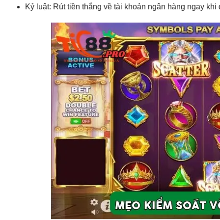
Kỷ luật: Rút tiền thắng về tài khoản ngân hàng ngay khi 