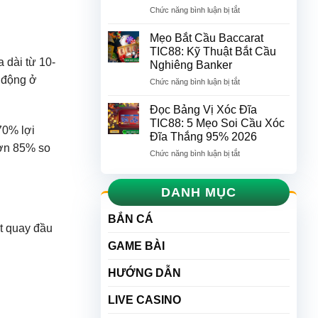
Chức năng bình luận bị tắt
ở
hũ
Nhận
Review
TIC88
Jackpot
Các
cơ
x1000
Mẹo Bắt Cầu Baccarat
Sảnh
bản
TIC88: Kỹ Thuật Bắt Cầu
Bắn
cho
 dài từ 10-
Nghiêng Banker
Cá
người
 động ở
Chức năng bình luận bị tắt
ở
TIC88:
mới
Mẹo
Top
bắt
Bắt
5
đầu
Đọc Bảng Vị Xóc Đĩa
Cầu
Sảnh
TIC88: 5 Mẹo Soi Cầu Xóc
70% lợi
Baccarat
Game
Đĩa Thắng 95% 2026
TIC88:
Đáng
hơn 85% so
Chức năng bình luận bị tắt
ở
Kỹ
Chơi
Đọc
Thuật
Nhất
Bảng
Bắt
2026
DANH MỤC
Vị
Cầu
Xóc
Nghiêng
Đĩa
Banker
BẮN CÁ
TIC88:
út quay đầu
5
GAME BÀI
Mẹo
Soi
HƯỚNG DẪN
Cầu
Xóc
LIVE CASINO
Đĩa
Thắng