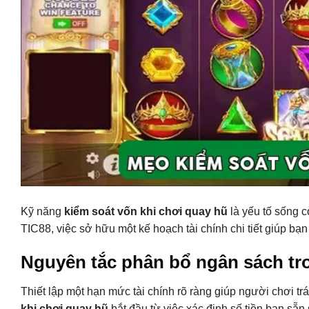
Kỹ năng
kiểm soát vốn khi chơi quay hũ
là yếu tố sống c
TIC88, việc sở hữu một kế hoạch tài chính chi tiết giúp bạn
Nguyên tắc phân bổ ngân sách tr
Thiết lập một hạn mức tài chính rõ ràng giúp người chơi trá
khi chơi quay hũ
bắt đầu từ việc xác định số tiền bạn s