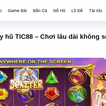
o
Game Bài
Bắn Cá
Nổ Hũ
Lô Đề
Tài Xỉu
y hũ TIC88 – Chơi lâu dài không s