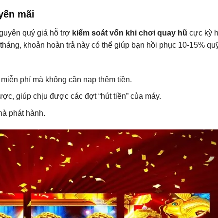
yến mãi
nguyên quý giá hỗ trợ
kiểm soát vốn khi chơi quay hũ
cực kỳ h
tháng, khoản hoàn trả này có thể giúp bạn hồi phục 10-15% qu
 miễn phí mà không cần nạp thêm tiền.
c, giúp chịu được các đợt “hút tiền” của máy.
hà phát hành.