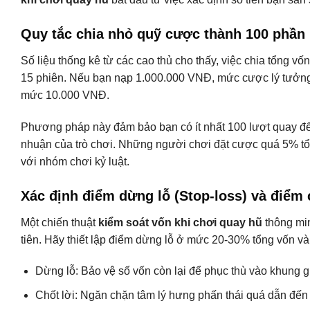
Quy tắc chia nhỏ quỹ cược thành 100 phần
Số liệu thống kê từ các cao thủ cho thấy, việc chia tổng v
15 phiên. Nếu bạn nạp 1.000.000 VNĐ, mức cược lý tưởn
mức 10.000 VNĐ.
Phương pháp này đảm bảo bạn có ít nhất 100 lượt quay để 
nhuận của trò chơi. Những người chơi đặt cược quá 5% tổ
với nhóm chơi kỷ luật.
Xác định điểm dừng lỗ (Stop-loss) và điểm c
Một chiến thuật
kiểm soát vốn khi chơi quay hũ
thông min
tiên. Hãy thiết lập điểm dừng lỗ ở mức 20-30% tổng vốn và
Dừng lỗ: Bảo vệ số vốn còn lại để phục thù vào khung gi
Chốt lời: Ngăn chặn tâm lý hưng phấn thái quá dẫn đến 