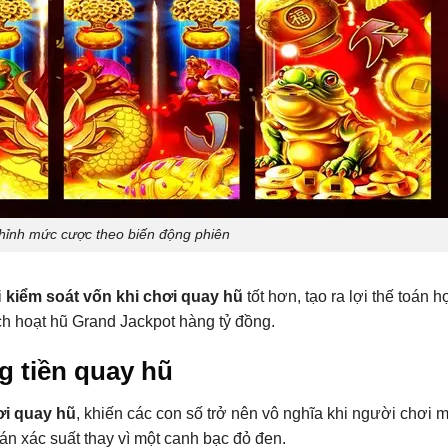
chỉnh mức cược theo biến động phiên
i
kiểm soát vốn khi chơi quay hũ
tốt hơn, tạo ra lợi thế toán h
ích hoạt hũ Grand Jackpot hàng tỷ đồng.
g tiền quay hũ
ơi quay hũ
, khiến các con số trở nên vô nghĩa khi người chơi m
oán xác suất thay vì một canh bạc đỏ đen.