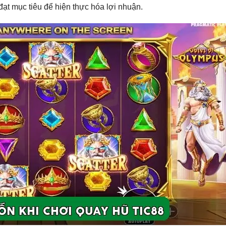
đạt mục tiêu để hiện thực hóa lợi nhuận.